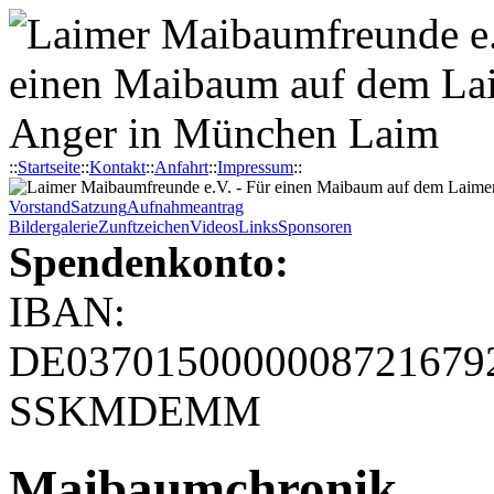
::
Startseite
::
Kontakt
::
Anfahrt
::
Impressum
::
Vorstand
Satzung
Aufnahmeantrag
Bildergalerie
Zunftzeichen
Videos
Links
Sponsoren
Spendenkonto:
IBAN:
DE03701500000087216792
SSKMDEMM
Maibaumchronik