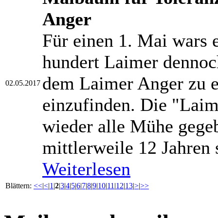
Anger
Für einen 1. Mai wars e
hundert Laimer dennoch
dem Laimer Anger zu e
02.05.2017
einzufinden. Die "Lai
wieder alle Mühe gegebe
mittlerweile 12 Jahren 
Weiterlesen
Blättern:
<<
|
<
|
1
|
2
|
3
|
4
|
5
|
6
|
7
|
8
|
9
|
10
|
11
|
12
|
13
|
>
|
>>