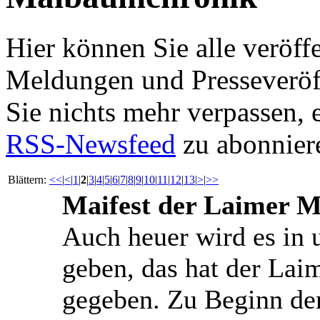
Hier können Sie alle veröff
Meldungen und Presseveröf
Sie nichts mehr verpassen,
RSS-Newsfeed
zu abonnier
Blättern:
<<
|
<
|
1
|
2
|
3
|
4
|
5
|
6
|
7
|
8
|
9
|
10
|
11
|
12
|
13
|
>
|
>>
Maifest der Laimer M
Auch heuer wird es in 
geben, das hat der La
gegeben. Zu Beginn der