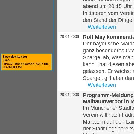
abend um 20.15 Uhr 
Initiatoren vom Vere
den Stand der Dinge 
Weiterlesen
Rolf May kommentier
20.04.2006
Der bayerische Maibau
ganz besonderes G''w
Spargel ab, was man
Spendenkonto:
IBAN:
kann - hat diesen ab
DE03701500000087216792 BIC:
SSKMDEMM
gelassen. Er wächst 
Spargel, gilt aber da
Weiterlesen
Programm-Meldung 
20.04.2006
Maibaumverbot in 
Im Münchener Stadtte
Verein will nach tradi
Maibaum auf den Lai
der Stadt liegt berei