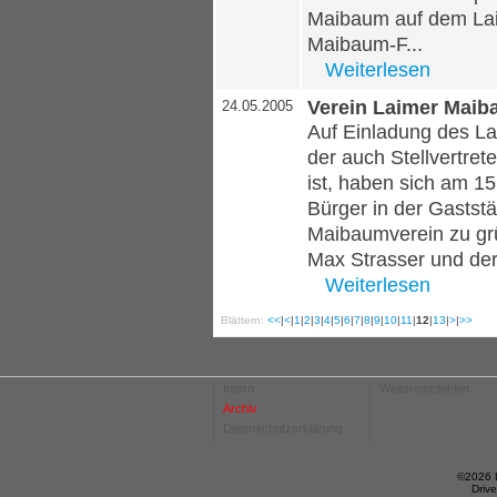
Maibaum auf dem Lai
Maibaum-F...
Weiterlesen
Verein Laimer Maib
24.05.2005
Auf Einladung des La
der auch Stellvertre
ist, haben sich am 15
Bürger in der Gastst
Maibaumverein zu grü
Max Strasser und der
Weiterlesen
Blättern:
<<
|
<
|
1
|
2
|
3
|
4
|
5
|
6
|
7
|
8
|
9
|
10
|
11
|
12
|
13
|
>
|
>>
Intern
Weiterempfehlen
Archiv
Datenschutzerklärung
©2026 
Driv