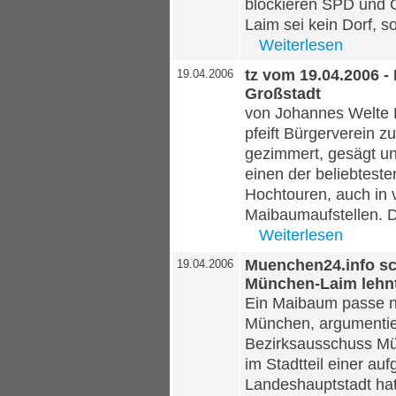
blockieren SPD und 
Laim sei kein Dorf, s
Weiterlesen
tz vom 19.04.2006 -
19.04.2006
Großstadt
von Johannes Welte 
pfeift Bürgerverein z
gezimmert, gesägt un
einen der beliebteste
Hochtouren, auch in 
Maibaumaufstellen. D
Weiterlesen
Muenchen24.info sch
19.04.2006
München-Laim lehn
Ein Maibaum passe ni
München, argumentier
Bezirksausschuss Mü
im Stadtteil einer auf
Landeshauptstadt hat