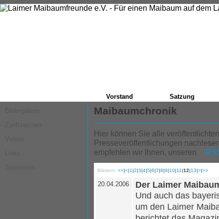
Vorstand
Satzung
Maibaumchronik
Bildergalerie
Zunftzeichen
Hier können Sie alle veröffentlicht
Videos
Presseveröffentlichungen nachlesen
empfehlen wir Ihnen, unseren
RSS
Links
Sponsoren
Blättern:
<<
|
<
|
1
|
2
|
3
|
4
|
5
|
6
|
7
|
8
|
9
|
10
|
11
|
12
|
13
|
>
|
>>
Der Laimer Maibau
20.04.2006
Und auch das bayeri
um den Laimer Maib
berichtet das Magazi