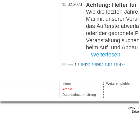
Achtung: Helfer für
13.02.2023
Wie die letzten Jahre
Mai mit unserer Vera
das Äußerste abverla
oder der geordnete P
Veranstaltung suchen 
beim Auf- und Abbau 
Weiterlesen
Blättern:
1
|
2
|
3
|
4
|
5
|
6
|
7
|
8
|
9
|
10
|
11
|
12
|
13
|
>
|
>>
Intern
Weiterempfehlen
Archiv
Datenschutzerklärung
©2026 
Driv