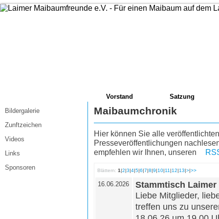
Vorstand
Satzung
Maibaumchronik
Bildergalerie
Zunftzeichen
Hier können Sie alle veröffentlicht
Videos
Presseveröffentlichungen nachlesen
empfehlen wir Ihnen, unseren
RSS
Links
Sponsoren
Blättern:
1
|
2
|
3
|
4
|
5
|
6
|
7
|
8
|
9
|
10
|
11
|
12
|
13
|
>
|
>>
Stammtisch Laimer
16.06.2026
Liebe Mitglieder, lieb
treffen uns zu unse
18.06.26 um 19.00 U