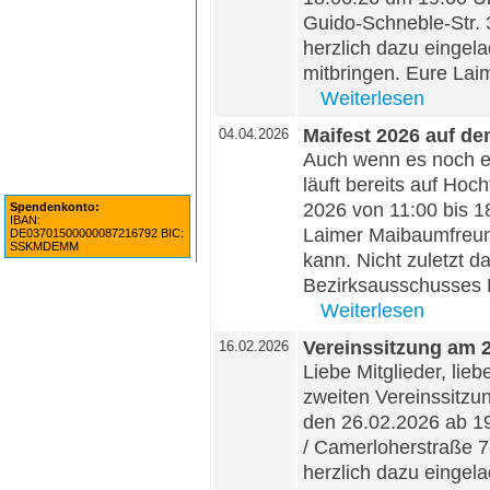
Guido-Schneble-Str. 
herzlich dazu eingel
mitbringen. Eure Lai
Weiterlesen
Maifest 2026 auf d
04.04.2026
Auch wenn es noch ei
läuft bereits auf Hoc
2026 von 11:00 bis 18
Spendenkonto:
IBAN:
Laimer Maibaumfreund
DE03701500000087216792 BIC:
SSKMDEMM
kann. Nicht zuletzt d
Bezirksausschusses B
Weiterlesen
Vereinssitzung am 
16.02.2026
Liebe Mitglieder, lie
zweiten Vereinssitz
den 26.02.2026 ab 19
/ Camerloherstraße 7
herzlich dazu eingel