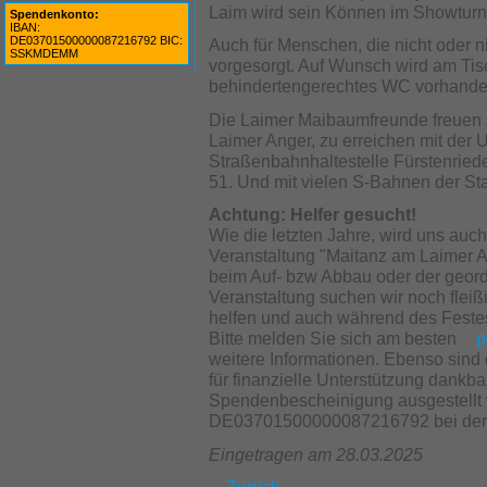
Laim wird sein Können im Showturn
Spendenkonto:
IBAN:
DE03701500000087216792 BIC:
Auch für Menschen, die nicht oder n
SSKMDEMM
vorgesorgt. Auf Wunsch wird am Tisc
behindertengerechtes WC vorhande
Die Laimer Maibaumfreunde freuen 
Laimer Anger, zu erreichen mit der
Straßenbahnhaltestelle Fürstenriede
51. Und mit vielen S-Bahnen der S
Achtung: Helfer gesucht!
Wie die letzten Jahre, wird uns auch
Veranstaltung "Maitanz am Laimer A
beim Auf- bzw Abbau oder der geor
Veranstaltung suchen wir noch fleiß
helfen und auch während des Festes
Bitte melden Sie sich am besten
p
weitere Informationen. Ebenso sind
für finanzielle Unterstützung dankb
Spendenbescheinigung ausgestellt 
DE03701500000087216792 bei der 
Eingetragen am 28.03.2025