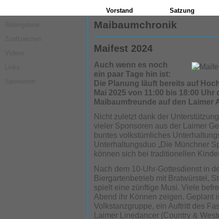
Vorstand
Satzung
Maibaumchronik
Bildergalerie
Zunftzeichen
Maifest 2024
Videos
Auch wenn es noch
Links
ein paar Tage hin ist:
Sponsoren
Die Planung läuft bereits auf Ho
Mai 2025 von 11:00 bis 18:00 Uhr d
Maibaumfreunde auf den Laimer A
Nicht zuletzt dank der Unterstütz
vieler Sponsoren aus der Laimer Ge
buntes volkstümliches Unterhaltung
Unterhaltungsduo „Die Münchner Sp
können sich bei traditionellen Kind
Nach dem 10-Uhr-Gottesdienst in der 
Biergartenbetrieb mit Bratwürstel, S
spielt eine zünftige Musi. Viele be
Abend ihr Können zeigen. Geplant ist
Volkstanzgruppe, ein Auftritt des Fas
Laimer Linedancer (Country & Wes