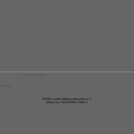
Weiterempfehlen
rklärung
©2026 Laimer Maibaumfreunde e.V.
Driven by
<TAGWORX.CMS />