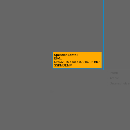
Spendenkonto:
IBAN:
DE03701500000087216792 BIC:
SSKMDEMM
Intern
Archiv
Datenschutze