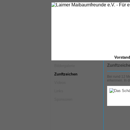
Vorstan
Zunftzeich
Bildergalerie
Zunftzeichen
Bei rund 12 M
erkennen. In 
Videos
Links
Sponsoren