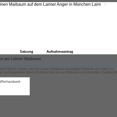
::
Start
d
Satzung
Aufnahmeantrag
en am Laimer Maibaum
etern fällt es schwer, alle am Laimer Maibaum verewigten Gewerke von unten zu
der nachfolgenden Übersicht finden Sie alle am Maibaum verschraubten Zunftzeich