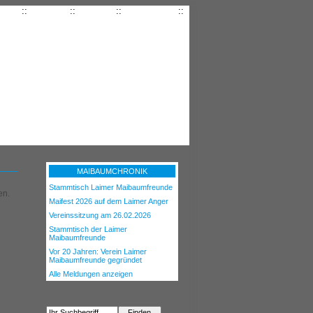
seite
::
Kontakt
::
Anfahrt
::
Impressum
::
MAIBAUMCHRONIK
Stammtisch Laimer Maibaumfreunde
en.
Maifest 2026 auf dem Laimer Anger
Vereinssitzung am 26.02.2026
Stammtisch der Laimer
Maibaumfreunde
Vor 20 Jahren: Verein Laimer
Maibaumfreunde gegründet
Alle Meldungen anzeigen