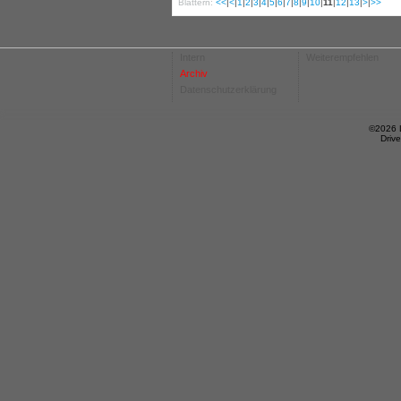
Blättern:
<<
|
<
|
1
|
2
|
3
|
4
|
5
|
6
|
7
|
8
|
9
|
10
|
11
|
12
|
13
|
>
|
>>
Intern
Weiterempfehlen
Archiv
Datenschutzerklärung
©2026 
Driv