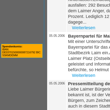
ausfallen: 292 Besuc
dem Laimer Anger, da
Prozent. Lediglich 1
dagege...
Weiterlesen
Bayernpartei für M
05.05.2006
Mit einer Unterschrift
Bayernpartei für das
Spendenkonto:
IBAN:
Stadtbezirk Laim ei
DE03701500000087216792 BIC:
SSKMDEMM
Laimer Platz (Ostseit
geleistet und Informa
befürchte, so Helmut 
Weiterlesen
Pressemitteilung d
05.05.2006
Liebe Laimer Bürgeri
bekannt ist, ist der 
Bürgern, zum Zeiche
auch in diesem Stadt