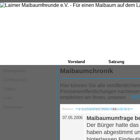
Vorstand
Satzung
Maibaumchronik
Bildergalerie
Zunftzeichen
Hier können Sie alle veröffentlicht
Videos
Presseveröffentlichungen nachlesen
empfehlen wir Ihnen, unseren
RSS
Links
Sponsoren
Blättern:
<<
|
<
|
1
|
2
|
3
|
4
|
5
|
6
|
7
|
8
|
9
|
10
|
11
|
12
|
13
|
>
|
>>
Maibaumumfrage be
07.05.2006
Der Bürger hatte das
haben abgestimmt u
hinterlassen.Eindeuti